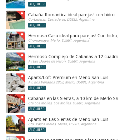
ALQUILER
Cabaña Romantica ideal parejas! con hidro
Cortaderas, Cortaderas, D5885, Argentina
ALQUILER
Hermosa Casa ideal para parejas! Con hidro, sauna y h
Chumamaya, Merlo, D5881, Argentina
ALQUILER
Hermoso Complejo de Cabañas a 12 cuadras del centr
Av Eva Duarte de Peron, D5881, Argentina
ALQUILER
Aparts/Loft Premium en Merlo San Luis
Av. dos Venados 2853, Merlo, D5881, Argentina
ALQUILER
Cabañas en las Sierras, a 10 km de Merlo San Luis, ide
Cta Los Molles, Los Molles, D5881, Argentina
ALQUILER
Aparts en Las Sierras de Merlo San Luis
Cto. Pasos Malos, Merlo, D5881, Argentina
ALQUILER