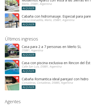
Modernos Aparts con Vista a las Sierras en Merlo San 
Merlo, D5881, Argentina
ALQUILER
Cabaña con hidromasaje. Especial para parejas!
Cta La Granadilla, Merlo, D5881, Argentina
ALQUILER
Últimos ingresos
Casa para 2 a 7 personas en Merlo SL
D5881, Argentina
ALQUILER
Casa con piscina exclusiva en Rincon del Éste
Calle San Luis, D5881, Argentina
ALQUILER
Cabaña Romantica ideal parejas! con hidro
Cortaderas, Cortaderas, D5885, Argentina
ALQUILER
Agentes