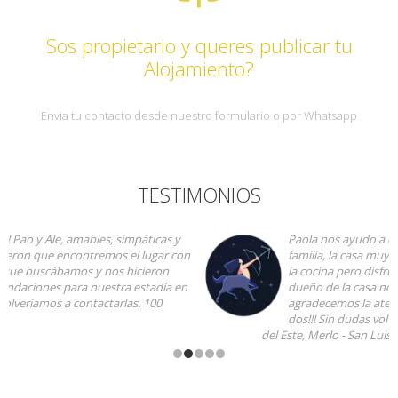
Sos propietario y queres publicar tu
Alojamiento?
Envia tu contacto desde nuestro formulario o por Whatsapp
TESTIMONIOS
Paola nos ayudo a encontrar un lugar justo para la
familia, la casa muy linda y cómoda, un poco pequeña
la cocina pero disfrutamos del patio y la pileta. Ariel el
dueño de la casa nos recibió muy amablemente,
agradecemos la atención recibida por parte de los
dos!!! Sin dudas volveremos a este lugar, en el Rincon
del Este, Merlo - San Luis
Andrea Angeli