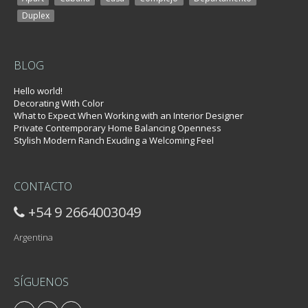
Apart
Cabaña
Casa
Complejo
Departamento
Duplex
BLOG
Hello world!
Decorating With Color
What to Expect When Working with an Interior Designer
Private Contemporary Home Balancing Openness
Stylish Modern Ranch Exuding a Welcoming Feel
CONTACTO
+54 9 2664003049
Argentina
SÍGUENOS