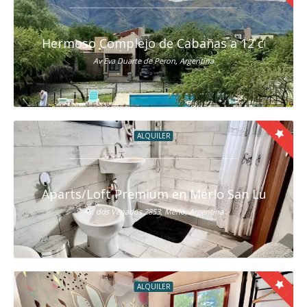
Hermoso Complejo de Cabañas a 12 cuadras 
Av Eva Duarte de Peron, Argentina
ALQUILER
Aparts/Loft Premium en Merlo San Luis
Av. dos Venados 2853, Merlo, Argentina
ALQUILER