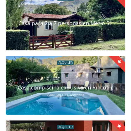
Casa para 2 a 7 personas en Merlo SL
Argentina
ALQUILER
Casa con piscina exclusiva en Rincon del Éste
Calle San Luis, Argentina
ALQUILER