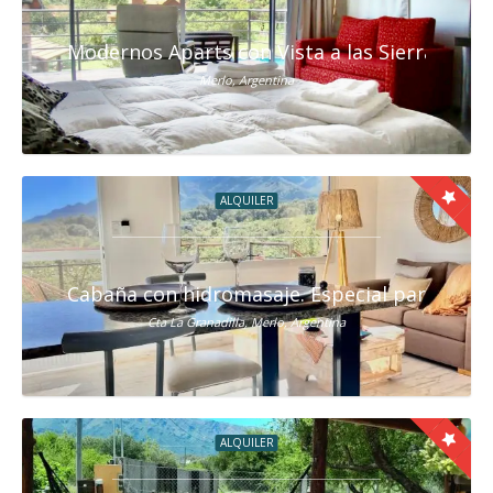
Modernos Aparts con Vista a las Sierras en M
Merlo, Argentina
ALQUILER
Cabaña con hidromasaje. Especial para parej
Cta La Granadilla, Merlo, Argentina
ALQUILER