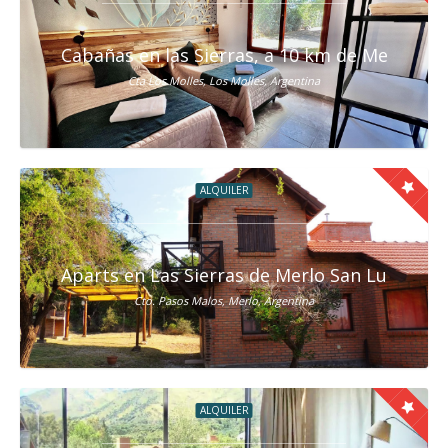
Cabañas en las Sierras, a 10 km de Merlo San
Cta Los Molles, Los Molles, Argentina
ALQUILER
Aparts en Las Sierras de Merlo San Luis
Cto. Pasos Malos, Merlo, Argentina
ALQUILER