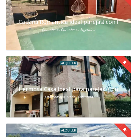
Cabaña Romantica ideal parejas! con hidro
Cortaderas, Cortaderas, Argentina
ALQUILER
Hermosa Casa ideal para parejas! Con hidro, 
Chumamaya, Merlo, Argentina
ALQUILER