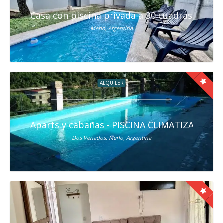
Casa con piscina privada a 30 cuadras del ce
Merlo, Argentina
ALQUILER
Aparts y cabañas - PISCINA CLIMATIZADA CU
Dos Venados, Merlo, Argentina