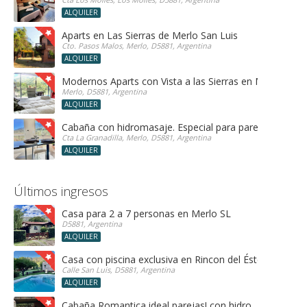
ALQUILER
Aparts en Las Sierras de Merlo San Luis
Cto. Pasos Malos, Merlo, D5881, Argentina
ALQUILER
Modernos Aparts con Vista a las Sierras en Merlo San 
Merlo, D5881, Argentina
ALQUILER
Cabaña con hidromasaje. Especial para parejas!
Cta La Granadilla, Merlo, D5881, Argentina
ALQUILER
Últimos ingresos
Casa para 2 a 7 personas en Merlo SL
D5881, Argentina
ALQUILER
Casa con piscina exclusiva en Rincon del Éste
Calle San Luis, D5881, Argentina
ALQUILER
Cabaña Romantica ideal parejas! con hidro