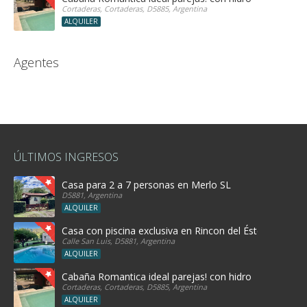
Cortaderas, Cortaderas, D5885, Argentina
ALQUILER
Agentes
ÚLTIMOS INGRESOS
Casa para 2 a 7 personas en Merlo SL
D5881, Argentina
ALQUILER
Casa con piscina exclusiva en Rincon del Éste
Calle San Luis, D5881, Argentina
ALQUILER
Cabaña Romantica ideal parejas! con hidro
Cortaderas, Cortaderas, D5885, Argentina
ALQUILER