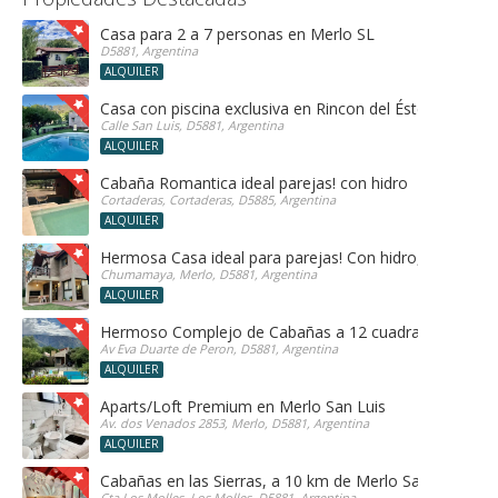
Casa para 2 a 7 personas en Merlo SL
D5881, Argentina
ALQUILER
Casa con piscina exclusiva en Rincon del Éste
Calle San Luis, D5881, Argentina
ALQUILER
Cabaña Romantica ideal parejas! con hidro
Cortaderas, Cortaderas, D5885, Argentina
ALQUILER
Hermosa Casa ideal para parejas! Con hidro, sauna y h
Chumamaya, Merlo, D5881, Argentina
ALQUILER
Hermoso Complejo de Cabañas a 12 cuadras del centr
Av Eva Duarte de Peron, D5881, Argentina
ALQUILER
Aparts/Loft Premium en Merlo San Luis
Av. dos Venados 2853, Merlo, D5881, Argentina
ALQUILER
Cabañas en las Sierras, a 10 km de Merlo San Luis, ide
Cta Los Molles, Los Molles, D5881, Argentina