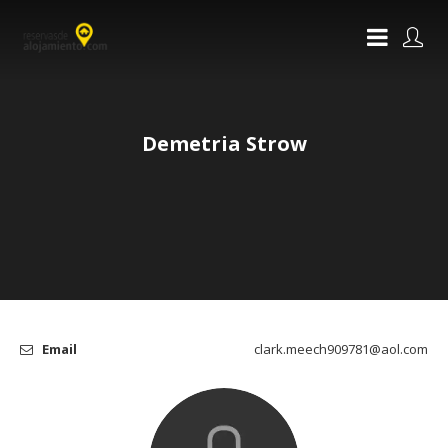
Demetria Strow
Email
clark.meech909781@aol.com